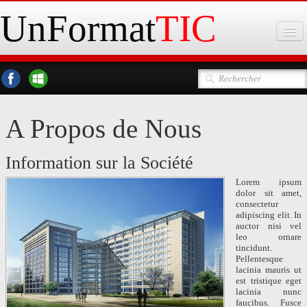
UnFormat
TIC
Accueil
Domaines de compétence & Services
Nos réalisations
A Propos de Nous
Information sur la Société
Lorem ipsum
dolor sit amet,
consectetur
adipiscing elit. In
auctor nisi vel
leo ornare
tincidunt.
Pellentesque
lacinia mauris ut
est tristique eget
lacinia nunc
faucibus. Fusce