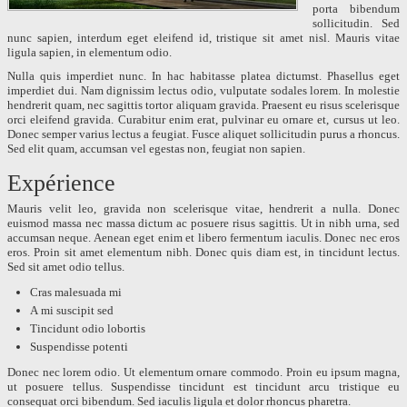
porta bibendum
sollicitudin. Sed
nunc sapien, interdum eget eleifend id, tristique sit amet nisl. Mauris vitae
ligula sapien, in elementum odio.
Nulla quis imperdiet nunc. In hac habitasse platea dictumst. Phasellus eget
imperdiet dui. Nam dignissim lectus odio, vulputate sodales lorem. In molestie
hendrerit quam, nec sagittis tortor aliquam gravida. Praesent eu risus scelerisque
orci eleifend gravida. Curabitur enim erat, pulvinar eu ornare et, cursus ut leo.
Donec semper varius lectus a feugiat. Fusce aliquet sollicitudin purus a rhoncus.
Sed elit quam, accumsan vel egestas non, feugiat non sapien.
Expérience
Mauris velit leo, gravida non scelerisque vitae, hendrerit a nulla. Donec
euismod massa nec massa dictum ac posuere risus sagittis. Ut in nibh urna, sed
accumsan neque. Aenean eget enim et libero fermentum iaculis. Donec nec eros
eros. Proin sit amet elementum nibh. Donec quis diam est, in tincidunt lectus.
Sed sit amet odio tellus.
Cras malesuada mi
A mi suscipit sed
Tincidunt odio lobortis
Suspendisse potenti
Donec nec lorem odio. Ut elementum ornare commodo. Proin eu ipsum magna,
ut posuere tellus. Suspendisse tincidunt est tincidunt arcu tristique eu
consequat orci bibendum. Sed iaculis ligula et dolor rhoncus pharetra.