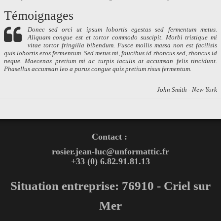
Témoignages
Donec sed orci ut ipsum lobortis egestas sed fermentum metus.
Aliquam congue est et tortor commodo suscipit. Morbi tristique mi
vitae tortor fringilla bibendum. Fusce mollis massa non est facilisis
quis lobortis eros fermentum. Sed metus mi, faucibus id rhoncus sed, rhoncus id
neque. Maecenas pretium mi ac turpis iaculis at accumsan felis tincidunt.
Phasellus accumsan leo a purus congue quis pretium risus fermentum.
John Smith - New York
Contact :
rosier.jean-luc@unformattic.fr
+33 (0) 6.82.91.81.13
Situation entreprise: 76910 - Criel sur
Mer